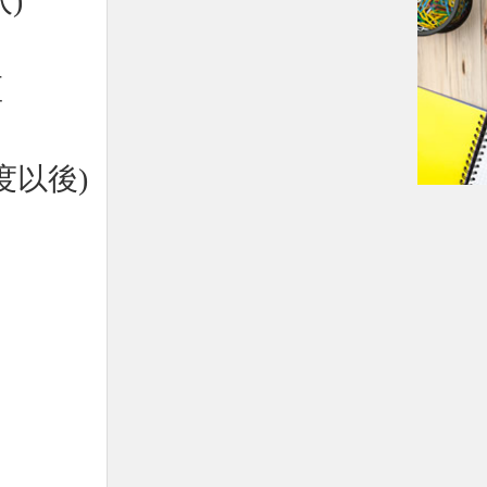
)
區
度以後)