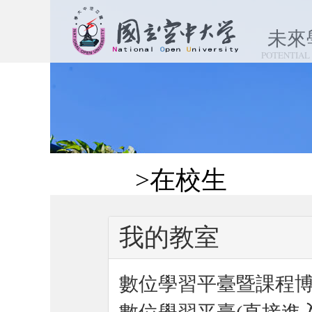
跳
到
未來
主
POTENTIAL
要
內
容
區
塊
:::
>在校生
我的教室
數位學習平臺暨課程