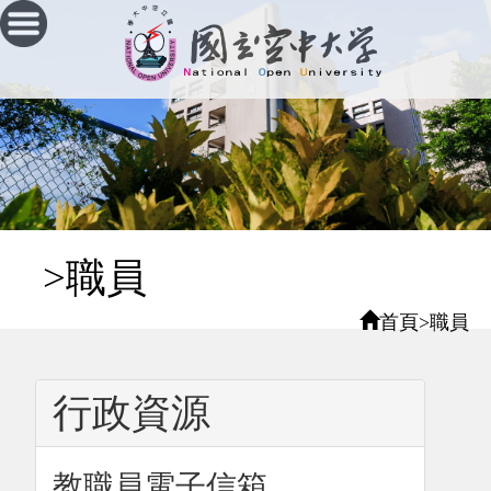
跳
到
主
要
內
容
區
塊
:::
>職員
首頁
>
職員
行政資源
教職員電子信箱