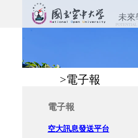
跳
到
未來
主
POTENTIAL
要
內
容
區
塊
:::
>電子報
電子報
空大訊息發送平台