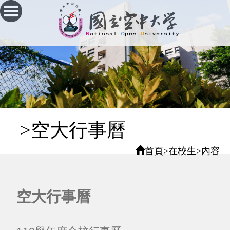
跳
到
主
要
內
容
區
塊
:::
>空大行事曆
首頁
>
在校生
>
內容
空大行事曆