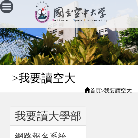
跳
到
主
要
內
容
區
塊
:::
>我要讀空大
首頁
>
我要讀空大
我要讀大學部
網路報名系統