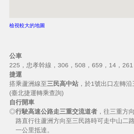
檢視較大的地圖
公車
225
，忠孝幹線，306，
508
，
659
，
14
，
261
捷運
搭乘蘆洲線至
三民高中站
，於1號出口左轉沿
(
臺北捷運轉乘查詢
)
自行開車
◎
行駛高速公路走三重交流道者
，往三重方
路直行往蘆洲方向至三民路時可走中山二
一公里抵達。