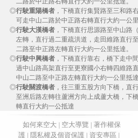
二路於中正路右轉直行大約一公里抵達。
◎
行駛重陽橋者
，下橋直行集賢路至三和路
可走中山二路於中正路右轉直行大約一公
◎
行駛大漢橋者
，下橋直行思源路至中山路
左轉，直行過二重疏洪道，走田維路直行
二路至中正路左轉直行大約一公里抵達。
◎
行駛中興橋者
，下橋直行靠右，橋下走中
過中山路高架直行至更寮國小右轉四維路
中山二路至中正路左轉直行大約一公里抵
◎
行駛關渡橋者
，往三重五股方向下橋，直
至洲后路左轉往蘆洲方向上成蘆大橋，下
轉直行大約一公抵達
:::
如何來空大
|
空大導覽
|
著作權保
護
|
隱私權及個資保護
|
資安專區
|