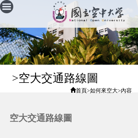
跳
到
主
要
內
容
區
塊
:::
>空大交通路線圖
首頁
>
如何來空大
>
內容
空大交通路線圖