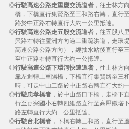
◎
行駛高速公路走重慶交流道者
，往士林方
橋，下橋直行集賢路至三和路右轉，直行
路於中正路右轉直行大約一公里抵達。
◎
行駛高速公路走五股交流道者
，往五股八
興路右轉往蘆洲方向過二重疏洪道，走環
高速公路公路方向），經抽水站後直行至
至中正路右轉直行大約一公抵達。
◎
行駛高速公路下環河快速道者
，往士林方
靠左迥轉上重陽橋，下橋直行集賢路至三
時，可走中山二路於中正路右轉直行大約
◎
行駛忠孝橋者
，於中山路口下橋，走橋下
行至更寮國小右轉四維路直行至高壓鐵塔
路左轉直行大約一公里抵達。
◎
行駛台北橋者
，下橋右轉三和路，直行至