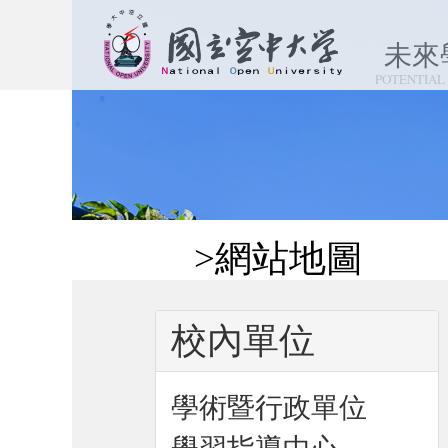
跳
到
未來
主
POTENTIAL
要
內
容
區
塊
:::
>網站地圖
校內單位
學術暨行政單位