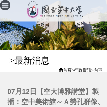
跳
到
主
要
內
容
區
塊
:::
>最新消息
首頁
>
行政資訊
>
內容
07月12日【空大博雅講堂】製
播：空中美術館～Ａ勞孔群像、