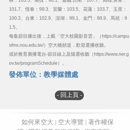
林：103.5、南投：98.1、嘉義.台南：107.7、高雄.屏東：
101.7、恆春：99.3、宜蘭：103.5、花蓮：103.7、玉里：
100.3、台東：102.9、澎湖：99.1、金門：88.9、馬祖：9
1.5。
每集節目播出後，上載「空大校園影音雲」（
https://campu
sfms.nou.edu.tw/
）空大橋頻道，歡迎選播收聽。
或於教育廣播電台-節目線上及隨選收聽（
https://www.ner.g
ov.tw/programSchedule
）。
發佈單位：教學媒體處
- 回上頁 -
:::
如何來空大
|
空大導覽
|
著作權保