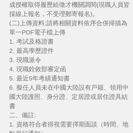
成授權取得履歷給徵才機關調閱(現職人員皆
採線上報名，不受理郵寄報名)。
(二)上傳資料:請將相關資料依序合併掃描為
單一PDF電子檔上傳
1. 考試及格證書
2. 最高學歷證件
3. 現職派令
4. 現職銓敘部審定函
5. 最近5年考績通知書
6. 擬任人員未在中國大陸設有戶籍、領用中
國大陸護照、身分證、定居證或居住證具結
書
二、備註:
1. 資格符合者得視需要擇期面談（時間、地