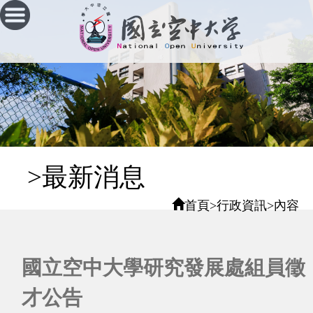
跳
到
主
要
內
容
區
塊
:::
>最新消息
首頁
>
行政資訊
>
內容
國立空中大學研究發展處組員徵
才公告