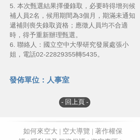
5. 本次甄選結果擇優錄取，必要時得增列候
補人員2名，候用期間為3個月，期滿未通知
遞補則喪失錄取資格；應徵人員均不合適
時，得予重新辦理甄選。
6. 聯絡人：國立空中大學研究發展處張小
姐，電話02-22829355轉5435。
發佈單位：人事室
- 回上頁 -
:::
如何來空大
|
空大導覽
|
著作權保